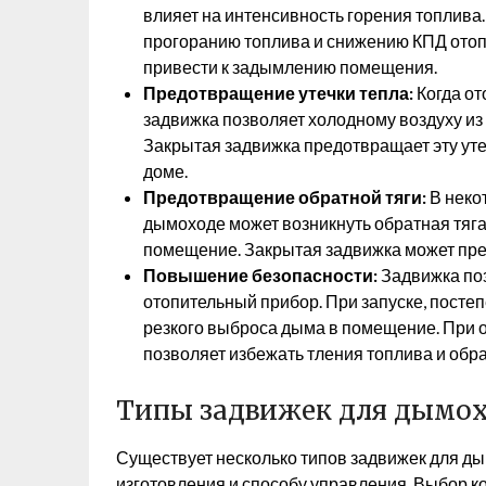
влияет на интенсивность горения топлива
прогоранию топлива и снижению КПД отоп
привести к задымлению помещения.
Предотвращение утечки тепла:
Когда от
задвижка позволяет холодному воздуху из
Закрытая задвижка предотвращает эту уте
доме.
Предотвращение обратной тяги:
В некот
дымоходе может возникнуть обратная тяга
помещение. Закрытая задвижка может пре
Повышение безопасности:
Задвижка поз
отопительный прибор. При запуске, посте
резкого выброса дыма в помещение. При о
позволяет избежать тления топлива и обра
Типы задвижек для дымо
Существует несколько типов задвижек для ды
изготовления и способу управления. Выбор ко