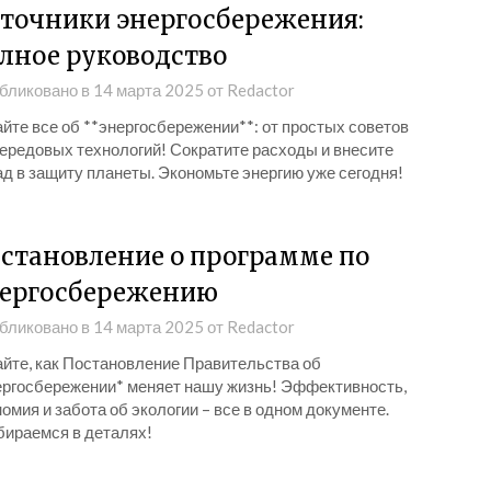
точники энергосбережения:
лное руководство
бликовано в
14 марта 2025
от
Redactor
йте все об **энергосбережении**: от простых советов
передовых технологий! Сократите расходы и внесите
д в защиту планеты. Экономьте энергию уже сегодня!
становление о программе по
ергосбережению
бликовано в
14 марта 2025
от
Redactor
айте, как Постановление Правительства об
ергосбережении* меняет нашу жизнь! Эффективность,
омия и забота об экологии – все в одном документе.
бираемся в деталях!