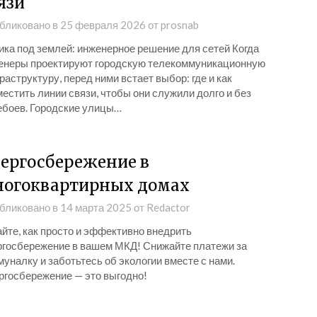
язи
бликовано в
25 февраля 2026
от
prosnab
ика под землей: инженерное решение для сетей Когда
енеры проектируют городскую телекоммуникационную
аструктуру, перед ними встает выбор: где и как
естить линии связи, чтобы они служили долго и без
ебоев. Городские улицы…
ергосбережение в
огоквартирных домах
бликовано в
14 марта 2025
от
Redactor
йте, как просто и эффективно внедрить
ргосбережение в вашем МКД! Снижайте платежи за
уналку и заботьтесь об экологии вместе с нами.
ргосбережение — это выгодно!