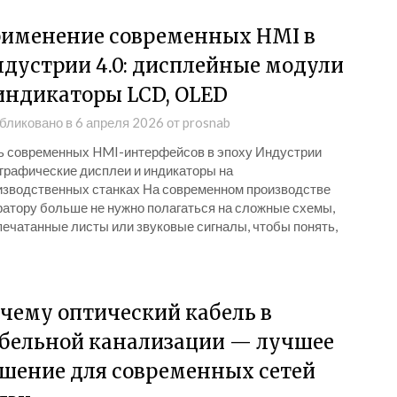
именение современных HMI в
дустрии 4.0: дисплейные модули
индикаторы LCD, OLED
бликовано в
6 апреля 2026
от
prosnab
ь современных HMI-интерфейсов в эпоху Индустрии
 графические дисплеи и индикаторы на
изводственных станках На современном производстве
ратору больше не нужно полагаться на сложные схемы,
печатанные листы или звуковые сигналы, чтобы понять,
чему оптический кабель в
бельной канализации — лучшее
шение для современных сетей