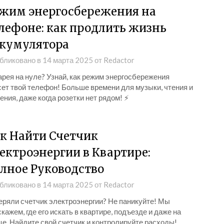
жим энергосбережения на
лефоне: как продлить жизнь
кумулятора
бликовано в
14 марта 2025
от
Redactor
рея на нуле? Узнай, как режим энергосбережения
сет твой телефон! Больше времени для музыки, чтения и
ния, даже когда розетки нет рядом! ⚡
к Найти Счетчик
ектроэнергии в Квартире:
лное Руководство
бликовано в
14 марта 2025
от
Redactor
еряли счетчик электроэнергии? Не паникуйте! Мы
кажем, где его искать в квартире, подъезде и даже на
е. Найдите свой счетчик и контролируйте расходы!