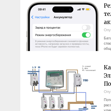
Ре
те
ак
Опу
Бата
спа
обще
Ка
Эл
По
Опу
Пот
расс
улиц