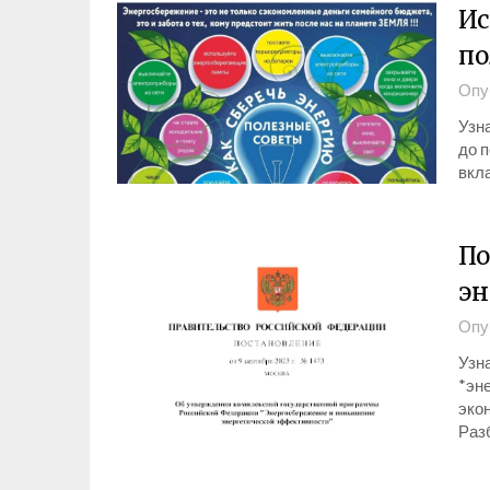
Ис
по
Опу
Узна
до 
вкла
По
эн
Опу
Узн
*эн
экон
Раз