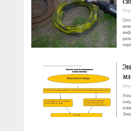
св
Опу
Опт
инж
инфр
разм
пер
Эн
мн
Опу
Узна
эне
комм
Эне