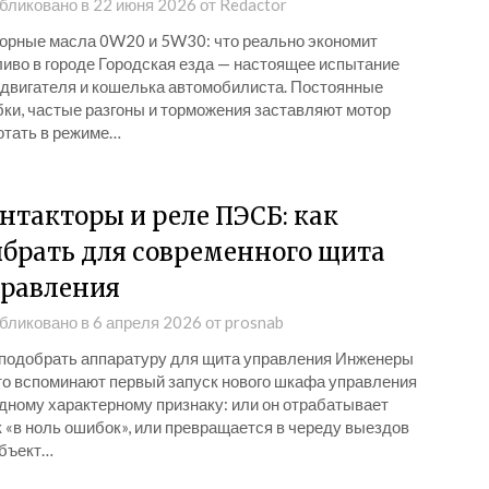
бликовано в
22 июня 2026
от
Redactor
орные масла 0W20 и 5W30: что реально экономит
ливо в городе Городская езда — настоящее испытание
 двигателя и кошелька автомобилиста. Постоянные
бки, частые разгоны и торможения заставляют мотор
отать в режиме…
нтакторы и реле ПЭСБ: как
брать для современного щита
равления
бликовано в
6 апреля 2026
от
prosnab
 подобрать аппаратуру для щита управления Инженеры
то вспоминают первый запуск нового шкафа управления
одному характерному признаку: или он отрабатывает
 «в ноль ошибок», или превращается в череду выездов
объект…