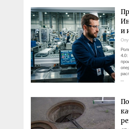
Пр
Ин
и 
Опу
Рол
4.0:
про
опе
рас
…
По
ка
ре