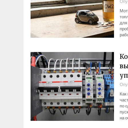
Опу
Мот
топ
для
про
раб
Ко
вы
уп
Опу
Как
час
по 
пуск
на 