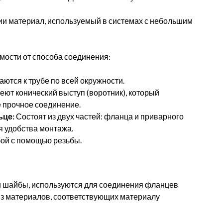
зии материал, используемый в системах с небольшим
мости от способа соединения:
ются к трубе по всей окружности.
ют конический выступ (воротник), который
е прочное соединение.
ьце:
Состоят из двух частей: фланца и приварного
я удобства монтажа.
ой с помощью резьбы.
 и шайбы, используются для соединения фланцев
из материалов, соответствующих материалу