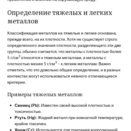
Определение тяжелых и легких
металлов
Классификация металлов на тяжелые и легкие основана‚
прежде всего‚ на их плотности. Хотя не существует строго
определенного значения плотности‚ разделяющего эти две
группы‚ обычно считается‚ что металлы с плотностью более
3
5 г/см
относятся к тяжелым металлам‚ а металлы с
3
плотностью менее 5 г/см
– к легким металлам. Важно
отметить‚ что это довольно общее определение‚ и в разных
контекстах могут использоваться немного отличающиеся
критерии.
Примеры тяжелых металлов:
Свинец (Pb):
Известен своей высокой плотностью и
токсичностью.
Ртуть (Hg):
Жидкий металл при комнатной температуре‚
крайне токсичен.
Хром (Cr):
Используется для придания коррозионной