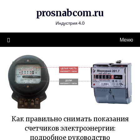
Перейти
prosnabcom.ru
к
содержимому
Индустрия 4.0
Меню
Как правильно снимать показания
счетчиков электроэнергии:
подробное руководство