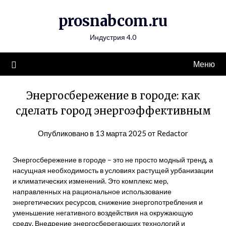
Перейти
prosnabcom.ru
к
содержимому
Индустрия 4.0
Меню
Энергосбережение в городе: как
сделать город энергоэффективным
Опубликовано в
13 марта 2025
от
Redactor
Энергосбережение в городе – это не просто модный тренд, а
насущная необходимость в условиях растущей урбанизации
и климатических изменений. Это комплекс мер,
направленных на рациональное использование
энергетических ресурсов, снижение энергопотребления и
уменьшение негативного воздействия на окружающую
среду. Внедрение энергосберегающих технологий и